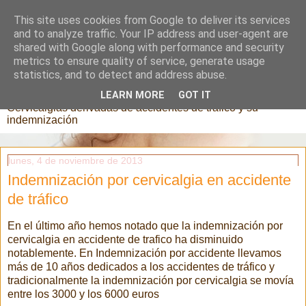
This site uses cookies from Google to deliver its services
and to analyze traffic. Your IP address and user-agent are
shared with Google along with performance and security
metrics to ensure quality of service, generate usage
cervicalgias
statistics, and to detect and address abuse.
LEARN MORE
GOT IT
Cervicalgias derivadas de accidentes de tráfico y su
indemnización
lunes, 4 de noviembre de 2013
Indemnización por cervicalgia en accidente
de tráfico
En el último año hemos notado que la indemnización por
cervicalgia en accidente de trafico ha disminuido
notablemente. En Indemnización por accidente llevamos
más de 10 años dedicados a los accidentes de tráfico y
tradicionalmente la indemnización por cervicalgia se movía
entre los 3000 y los 6000 euros