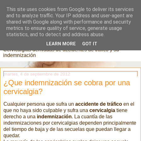
This site uses cookies from Google to deliver its services
and to analyze traffic. Your IP address and user-agent are
shared with Google along with performance and security
metrics to ensure quality of service, generate usage
cervicalgias
statistics, and to detect and address abuse.
LEARN MORE
GOT IT
Cervicalgias derivadas de accidentes de tráfico y su
indemnización
martes, 4 de septiembre de 2012
¿Que indemnización se cobra por una
cervicalgia?
Cualquier persona que sufra un
accidente de tráfico
en el
que no haya sido culpable y sufra una
cervicalgia
tiene
derecho a una
indemnización
. La cuantía de las
indemnizaciones por cervicalgias dependen principalmente
del tiempo de baja y de las secuelas que puedan llegar a
quedar.